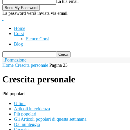
La tua email
La password verrà inviata via email.
Home
Corsi
Elenco Corsi
Blog
iFormazione
Home
Crescita personale
Pagina 23
Crescita personale
Più popolari
Ultimi
Articoli in evidenza
Più popolari
Gli Articoli popolari di questa settimana
Dal punteggio
Casuale