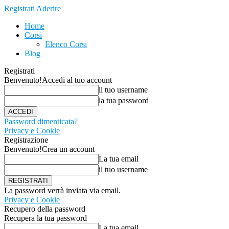
Registrati
Aderire
Home
Corsi
Elenco Corsi
Blog
Registrati
Benvenuto!
Accedi al tuo account
il tuo username
la tua password
Password dimenticata?
Privacy e Cookie
Registrazione
Benvenuto!
Crea un account
La tua email
il tuo username
La password verrà inviata via email.
Privacy e Cookie
Recupero della password
Recupera la tua password
La tua email