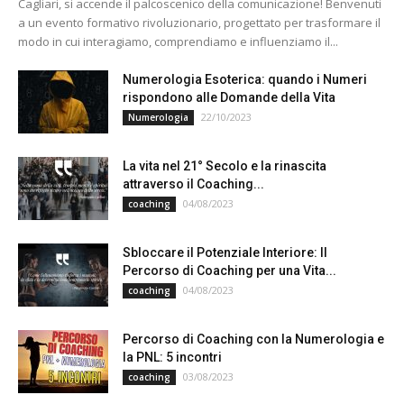
Cagliari, si accende il palcoscenico della comunicazione! Benvenuti
a un evento formativo rivoluzionario, progettato per trasformare il
modo in cui interagiamo, comprendiamo e influenziamo il...
Numerologia Esoterica: quando i Numeri
rispondono alle Domande della Vita
22/10/2023
Numerologia
La vita nel 21° Secolo e la rinascita
attraverso il Coaching...
04/08/2023
coaching
Sbloccare il Potenziale Interiore: Il
Percorso di Coaching per una Vita...
04/08/2023
coaching
Percorso di Coaching con la Numerologia e
la PNL: 5 incontri
03/08/2023
coaching