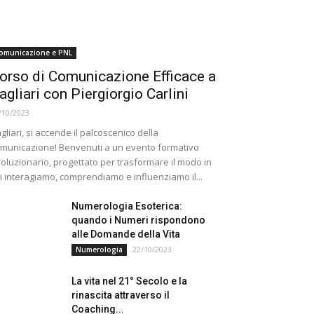
omunicazione e PNL
orso di Comunicazione Efficace a
agliari con Piergiorgio Carlini
/10/2023
gliari, si accende il palcoscenico della
municazione! Benvenuti a un evento formativo
voluzionario, progettato per trasformare il modo in
i interagiamo, comprendiamo e influenziamo il...
Numerologia Esoterica:
quando i Numeri rispondono
alle Domande della Vita
22/10/2023
Numerologia
La vita nel 21° Secolo e la
rinascita attraverso il
Coaching...