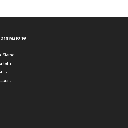
Formazione
hi Siamo
ntatti
SPIN
ccount