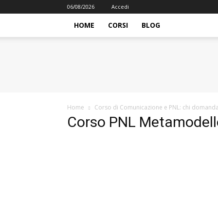
06/08/2026
Accedi
HOME
CORSI
BLOG
iFormazione
Home
Corso di Comunicazione e PNL: chi doma
Corso PNL Metamodell