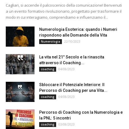
Cagliari, si accende il palcoscenico della comunicazione! Benvenuti
a un evento formativo rivoluzionario, progettato per trasformare il
modo in cui interagiamo, comprendiamo e influenziamo il...
Numerologia Esoterica: quando i Numeri
rispondono alle Domande della Vita
22/10/2023
Numerologia
La vita nel 21° Secolo e la rinascita
attraverso il Coaching...
04/08/2023
coaching
Sbloccare il Potenziale Interiore: Il
Percorso di Coaching per una Vita...
04/08/2023
coaching
Percorso di Coaching con la Numerologia e
la PNL: 5 incontri
03/08/2023
coaching