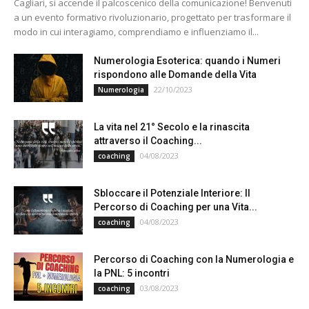
Cagliari, si accende il palcoscenico della comunicazione! Benvenuti
a un evento formativo rivoluzionario, progettato per trasformare il
modo in cui interagiamo, comprendiamo e influenziamo il...
Numerologia Esoterica: quando i Numeri
rispondono alle Domande della Vita
22/10/2023
Numerologia
La vita nel 21° Secolo e la rinascita
attraverso il Coaching...
04/08/2023
coaching
Sbloccare il Potenziale Interiore: Il
Percorso di Coaching per una Vita...
04/08/2023
coaching
Percorso di Coaching con la Numerologia e
la PNL: 5 incontri
03/08/2023
coaching