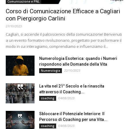
Comunicazione e PNL
Corso di Comunicazione Efficace a Cagliari
con Piergiorgio Carlini
27/10/2023
Cagliari, si accende il palcoscenico della comunicazione! Benvenuti
a un evento formativo rivoluzionario, progettato per trasformare il
modo in cui interagiamo, comprendiamo e influenziamo il...
Numerologia Esoterica: quando i Numeri
rispondono alle Domande della Vita
22/10/2023
Numerologia
La vita nel 21° Secolo e la rinascita
attraverso il Coaching...
04/08/2023
coaching
Sbloccare il Potenziale Interiore: Il
Percorso di Coaching per una Vita...
04/08/2023
coaching