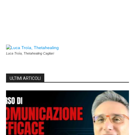
Luca Troìa, Thetahealing Cagliari
ULTIMI ARTICOLI