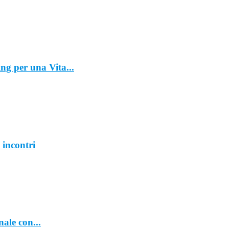
ing per una Vita...
 incontri
ale con...