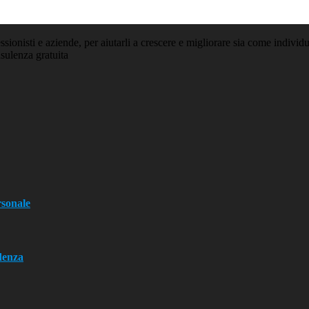
essionisti e aziende, per aiutarli a crescere e migliorare sia come indiv
sulenza gratuita
rsonale
denza