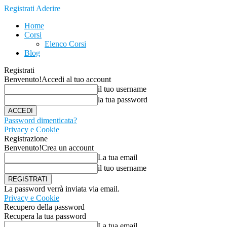
Registrati
Aderire
Home
Corsi
Elenco Corsi
Blog
Registrati
Benvenuto!
Accedi al tuo account
il tuo username
la tua password
Password dimenticata?
Privacy e Cookie
Registrazione
Benvenuto!
Crea un account
La tua email
il tuo username
La password verrà inviata via email.
Privacy e Cookie
Recupero della password
Recupera la tua password
La tua email