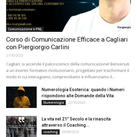
Comunicazione e PNL
Corso di Comunicazione Efficace a Cagliari
con Piergiorgio Carlini
27/10/2023
Cagliari, si accende il palcoscenico della comunicazione! Benvenuti
a un evento formativo rivoluzionario, progettato per trasformare il
modo in cui interagiamo, comprendiamo e influenziamo il...
Numerologia Esoterica: quando i Numeri
rispondono alle Domande della Vita
22/10/2023
Numerologia
La vita nel 21° Secolo e la rinascita
attraverso il Coaching...
04/08/2023
coaching