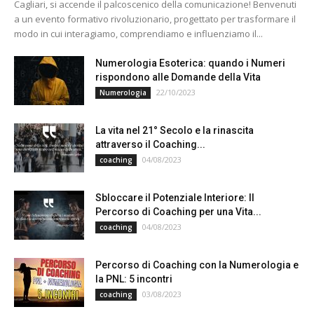
Cagliari, si accende il palcoscenico della comunicazione! Benvenuti
a un evento formativo rivoluzionario, progettato per trasformare il
modo in cui interagiamo, comprendiamo e influenziamo il...
Numerologia Esoterica: quando i Numeri
rispondono alle Domande della Vita
22/10/2023
Numerologia
La vita nel 21° Secolo e la rinascita
attraverso il Coaching...
04/08/2023
coaching
Sbloccare il Potenziale Interiore: Il
Percorso di Coaching per una Vita...
04/08/2023
coaching
Percorso di Coaching con la Numerologia e
la PNL: 5 incontri
03/08/2023
coaching