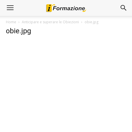
Home
Anticipare e superare le Obiezioni
obie.jpg
obie.jpg