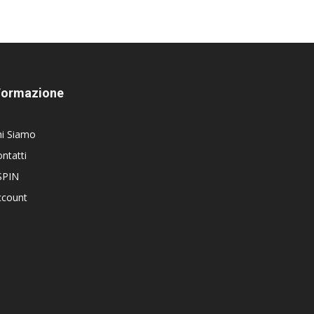
Formazione
hi Siamo
ntatti
SPIN
ccount