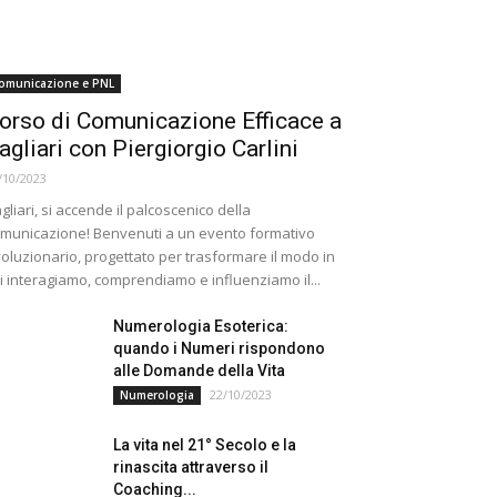
omunicazione e PNL
orso di Comunicazione Efficace a
agliari con Piergiorgio Carlini
/10/2023
gliari, si accende il palcoscenico della
municazione! Benvenuti a un evento formativo
voluzionario, progettato per trasformare il modo in
i interagiamo, comprendiamo e influenziamo il...
Numerologia Esoterica:
quando i Numeri rispondono
alle Domande della Vita
22/10/2023
Numerologia
La vita nel 21° Secolo e la
rinascita attraverso il
Coaching...