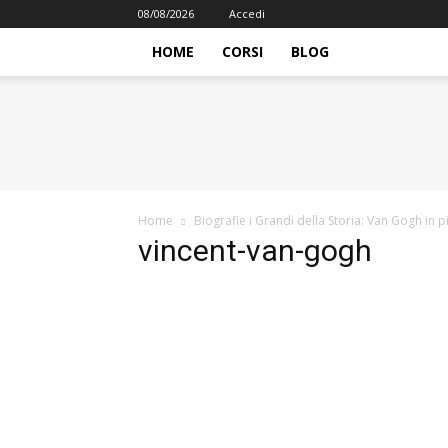
08/08/2026
Accedi
HOME
CORSI
BLOG
iFormazione
Home
Biografie i Grandi della Storia: Van Gogh in pi
vincent-van-gogh