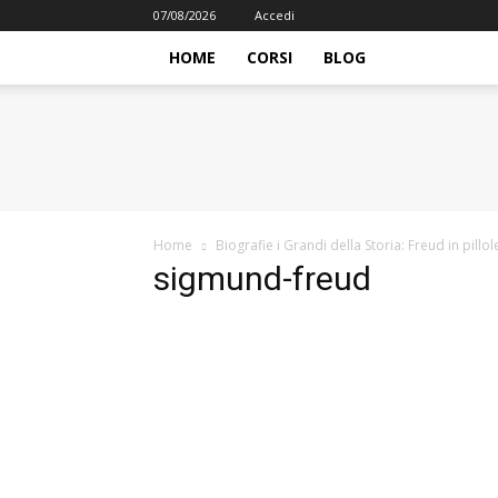
07/08/2026
Accedi
HOME
CORSI
BLOG
iFormazione
Home
Biografie i Grandi della Storia: Freud in pillol
sigmund-freud