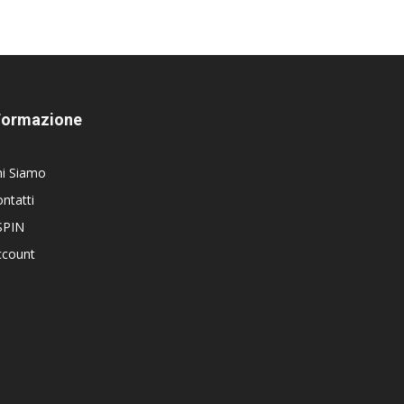
Formazione
hi Siamo
ntatti
SPIN
ccount