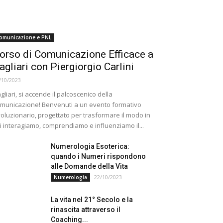
omunicazione e PNL
orso di Comunicazione Efficace a
agliari con Piergiorgio Carlini
/10/2023
gliari, si accende il palcoscenico della
municazione! Benvenuti a un evento formativo
voluzionario, progettato per trasformare il modo in
i interagiamo, comprendiamo e influenziamo il...
Numerologia Esoterica:
quando i Numeri rispondono
alle Domande della Vita
22/10/2023
Numerologia
La vita nel 21° Secolo e la
rinascita attraverso il
Coaching...