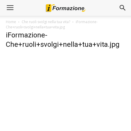
Home
Che ruoli svolgi nella tua vita?
iFormazione-
Che+ruoli+svolgi+nella+tua+vita.jpg
iFormazione-
Che+ruoli+svolgi+nella+tua+vita.jpg