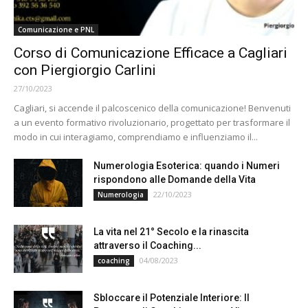
Comunicazione e PNL
Corso di Comunicazione Efficace a Cagliari
con Piergiorgio Carlini
27/10/2023
Cagliari, si accende il palcoscenico della comunicazione! Benvenuti
a un evento formativo rivoluzionario, progettato per trasformare il
modo in cui interagiamo, comprendiamo e influenziamo il...
Numerologia Esoterica: quando i Numeri
rispondono alle Domande della Vita
22/10/2023
Numerologia
La vita nel 21° Secolo e la rinascita
attraverso il Coaching...
04/08/2023
coaching
Sbloccare il Potenziale Interiore: Il