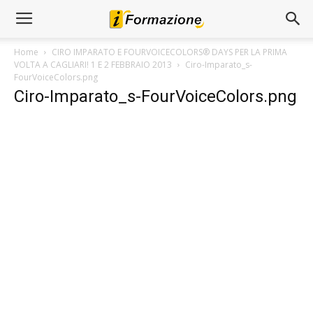
Home
CIRO IMPARATO E FOURVOICECOLORS® DAYS PER LA PRIMA
VOLTA A CAGLIARI! 1 E 2 FEBBRAIO 2013
Ciro-Imparato_s-
FourVoiceColors.png
Ciro-Imparato_s-FourVoiceColors.png