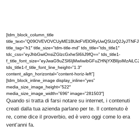
[tdm_block_column_title
title_text=”Q09OVEVOVCUyME1BUktFVElORyUwQSUzQ2JyJTNF
title_tag=”h1″ title_size=”tdm-title-md” tds_title=”tds_title1″
tdc_css=”eyJhbGwiOnsiZGlzcGxheSI6IiJ9fQ==” tds_title1-
f_title_font_size=”eyJwaG9uZSI6IjMwIiwibGFuZHNjYXBlIjoiMzAiLC
tds_title1-f_title_font_line_height=”1.3″
content_align_horizontal=”content-horiz-left”]
[tdm_block_inline_image display_inline=”yes”
media_size_image_height=”522″
media_size_image_width=”696″ image=”281503″]
Quando si tratta di farsi notare su internet, i contenuti
creati dalla tua azienda parlano per te. Il contenuto è
re, come dice il proverbio, ed è vero oggi come lo era
vent’anni fa.