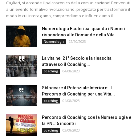
Cagliari, si accende il palcoscenico della comunicazione! Benvenuti
a un evento formativo rivoluzionario, progettato per trasformare il
modo in cui interagiamo, comprendiamo e influenziamo il...
Numerologia Esoterica: quando i Numeri
rispondono alle Domande della Vita
22/10/2023
Numerologia
La vita nel 21° Secolo e la rinascita
attraverso il Coaching...
04/08/2023
coaching
Sbloccare il Potenziale Interiore: Il
Percorso di Coaching per una Vita...
04/08/2023
coaching
Percorso di Coaching con la Numerologia e
la PNL: 5 incontri
03/08/2023
coaching