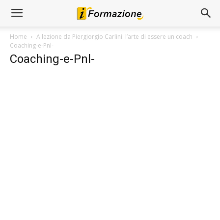
Home
A lezione da Piergiorgio Carlini: l’arte di essere un coach
Coaching-e-Pnl-
Coaching-e-Pnl-