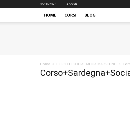
06/08/2026
Accedi
HOME
CORSI
BLOG
iFormazione
Home
CORSO DI SOCIAL MEDIA MARKETING
Cors
Corso+Sardegna+Socia