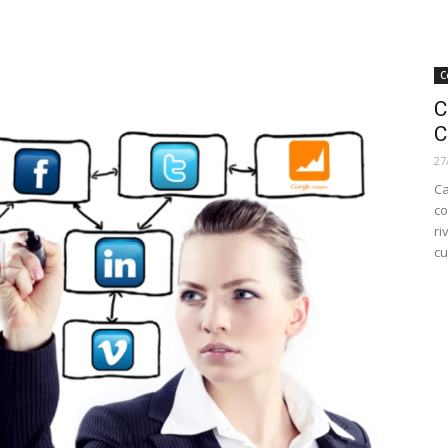
C
C
C
27
Ca
co
ri
cu