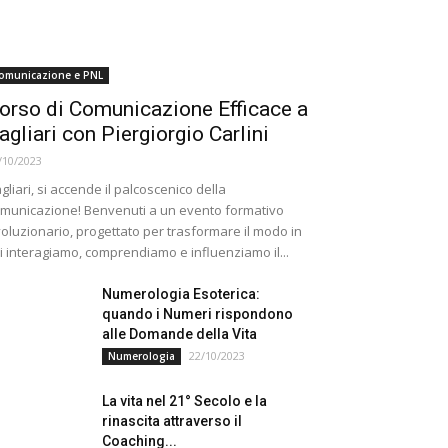
omunicazione e PNL
orso di Comunicazione Efficace a
agliari con Piergiorgio Carlini
/10/2023
gliari, si accende il palcoscenico della
municazione! Benvenuti a un evento formativo
voluzionario, progettato per trasformare il modo in
i interagiamo, comprendiamo e influenziamo il...
Numerologia Esoterica:
quando i Numeri rispondono
alle Domande della Vita
22/10/2023
Numerologia
La vita nel 21° Secolo e la
rinascita attraverso il
Coaching...