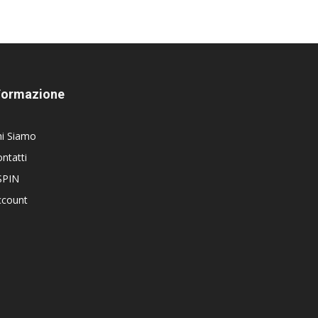
Formazione
hi Siamo
ntatti
SPIN
ccount