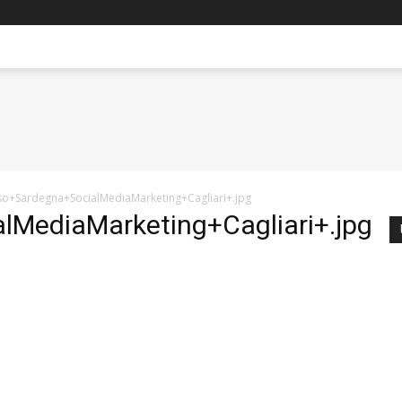
o+Sardegna+SocialMediaMarketing+Cagliari+.jpg
lMediaMarketing+Cagliari+.jpg