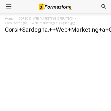
Home
CORSO DI WEB MARKETING OPERATIVO
Corsi+Sardegna,++Web+Marketing+a+Cagliari.jpg
Corsi+Sardegna,++Web+Marketing+a+Ca