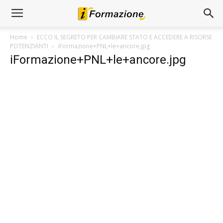
Home
ECCO IL SEGRETO PER CAMBIARE STATO E ACCEDERE A RISORSE
POTENZIANTI
iFormazione+PNL+le+ancore.jpg
iFormazione+PNL+le+ancore.jpg