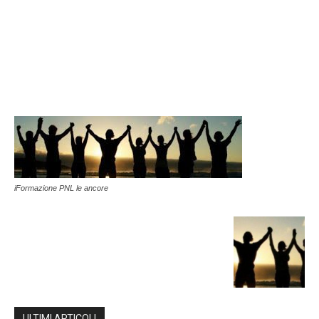
iFormazione PNL le ancore
ULTIMI ARTICOLI