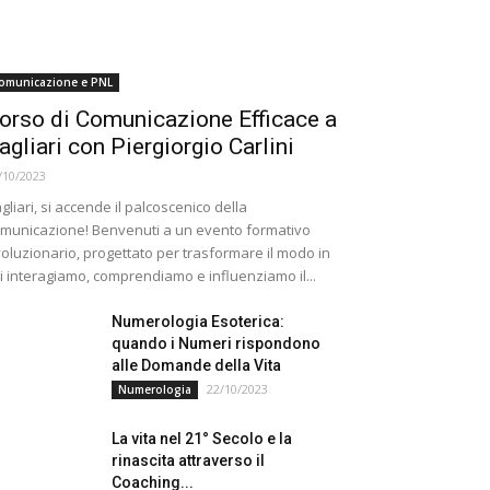
omunicazione e PNL
orso di Comunicazione Efficace a
agliari con Piergiorgio Carlini
/10/2023
gliari, si accende il palcoscenico della
municazione! Benvenuti a un evento formativo
voluzionario, progettato per trasformare il modo in
i interagiamo, comprendiamo e influenziamo il...
Numerologia Esoterica:
quando i Numeri rispondono
alle Domande della Vita
22/10/2023
Numerologia
La vita nel 21° Secolo e la
rinascita attraverso il
Coaching...