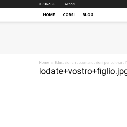
09/08/2026
Accedi
HOME
CORSI
BLOG
iFormazione
Home
Educazione: raccomandazioni per coltivare l’a
lodate+vostro+figlio.jp