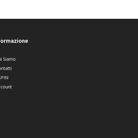
Formazione
hi Siamo
ntatti
SPIN
ccount