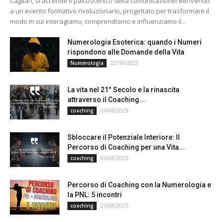
Cagliari, si accende il palcoscenico della comunicazione! Benvenuti
a un evento formativo rivoluzionario, progettato per trasformare il
modo in cui interagiamo, comprendiamo e influenziamo il...
Numerologia Esoterica: quando i Numeri
rispondono alle Domande della Vita
22/10/2023
Numerologia
La vita nel 21° Secolo e la rinascita
attraverso il Coaching...
04/08/2023
coaching
Sbloccare il Potenziale Interiore: Il
Percorso di Coaching per una Vita...
04/08/2023
coaching
Percorso di Coaching con la Numerologia e
la PNL: 5 incontri
03/08/2023
coaching