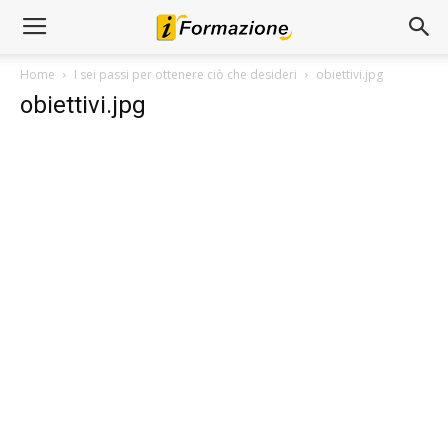
Home
I sei passi per ottenere ciò che desideri
obiettivi.jpg
obiettivi.jpg