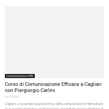
Comunicazione e PNL
Corso di Comunicazione Efficace a Cagliari
con Piergiorgio Carlini
27/10/2023
Cagliari, si accende il palcoscenico della comunicazione! Benvenuti
a un evento formativo rivoluzionario, progettato per trasformare il