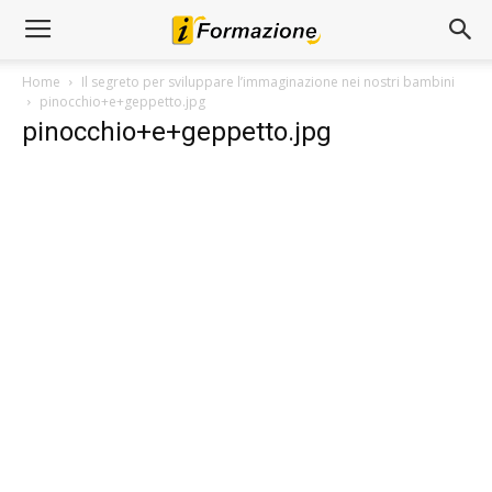
Home
Il segreto per sviluppare l’immaginazione nei nostri bambini
pinocchio+e+geppetto.jpg
pinocchio+e+geppetto.jpg