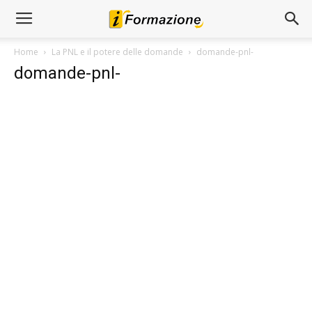
Home
La PNL e il potere delle domande
domande-pnl-
domande-pnl-