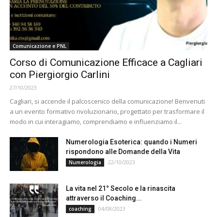
Comunicazione e PNL
Corso di Comunicazione Efficace a Cagliari
con Piergiorgio Carlini
27/10/2023
Cagliari, si accende il palcoscenico della comunicazione! Benvenuti
a un evento formativo rivoluzionario, progettato per trasformare il
modo in cui interagiamo, comprendiamo e influenziamo il...
Numerologia Esoterica: quando i Numeri
rispondono alle Domande della Vita
22/10/2023
Numerologia
La vita nel 21° Secolo e la rinascita
attraverso il Coaching...
04/08/2023
coaching