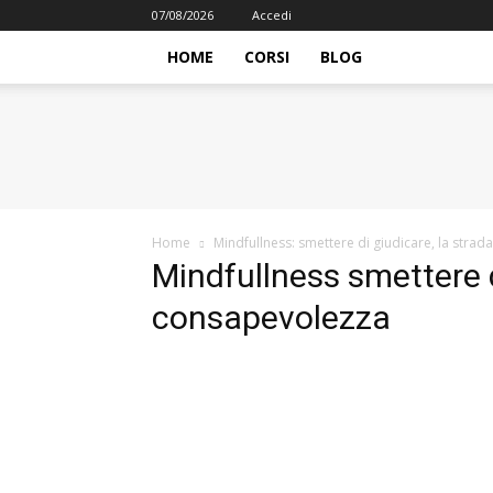
07/08/2026
Accedi
HOME
CORSI
BLOG
iFormazione
Home
Mindfullness: smettere di giudicare, la stra
Mindfullness smettere d
consapevolezza