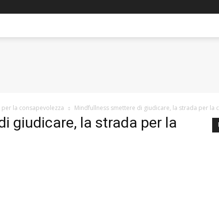
da per la consapevolezza
Mindfullness smettere di giudicare, la strada per l
i giudicare, la strada per la