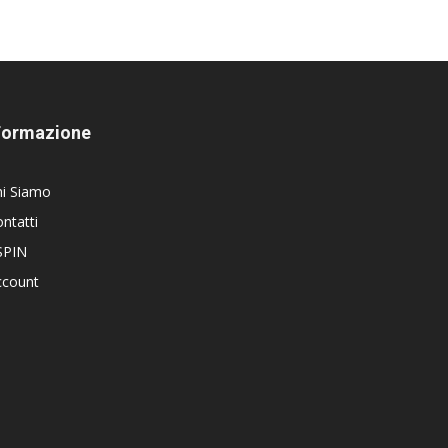
Formazione
hi Siamo
ntatti
SPIN
ccount