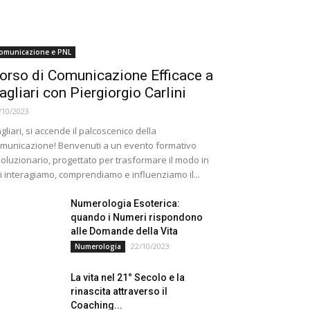
omunicazione e PNL
orso di Comunicazione Efficace a
agliari con Piergiorgio Carlini
/10/2023
gliari, si accende il palcoscenico della
municazione! Benvenuti a un evento formativo
voluzionario, progettato per trasformare il modo in
i interagiamo, comprendiamo e influenziamo il...
Numerologia Esoterica:
quando i Numeri rispondono
alle Domande della Vita
22/10/2023
Numerologia
La vita nel 21° Secolo e la
rinascita attraverso il
Coaching...