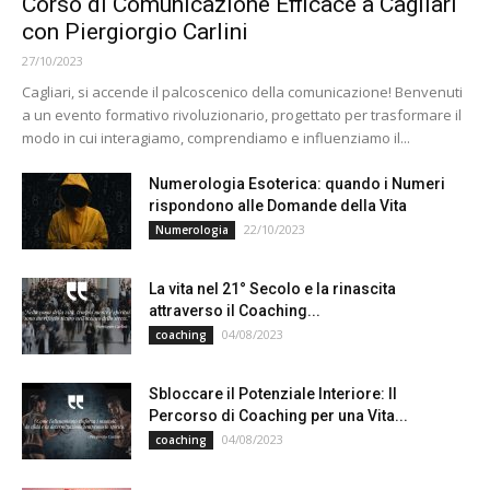
Corso di Comunicazione Efficace a Cagliari
con Piergiorgio Carlini
27/10/2023
Cagliari, si accende il palcoscenico della comunicazione! Benvenuti
a un evento formativo rivoluzionario, progettato per trasformare il
modo in cui interagiamo, comprendiamo e influenziamo il...
Numerologia Esoterica: quando i Numeri
rispondono alle Domande della Vita
22/10/2023
Numerologia
La vita nel 21° Secolo e la rinascita
attraverso il Coaching...
04/08/2023
coaching
Sbloccare il Potenziale Interiore: Il
Percorso di Coaching per una Vita...
04/08/2023
coaching