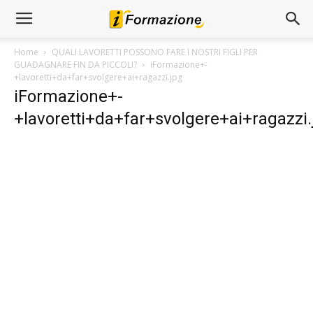
Home
QUALI LAVORETTI POSSONO FARE I NOSTRI FIGLI PER
GUADAGNARE FIN DA PICCOLI?
iFormazione+-
+lavoretti+da+far+svolgere+ai+ragazzi.jpg
iFormazione+-
+lavoretti+da+far+svolgere+ai+ragazzi.