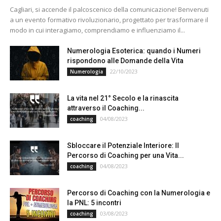
Cagliari, si accende il palcoscenico della comunicazione! Benvenuti
a un evento formativo rivoluzionario, progettato per trasformare il
modo in cui interagiamo, comprendiamo e influenziamo il...
Numerologia Esoterica: quando i Numeri
rispondono alle Domande della Vita
22/10/2023
Numerologia
La vita nel 21° Secolo e la rinascita
attraverso il Coaching...
04/08/2023
coaching
Sbloccare il Potenziale Interiore: Il
Percorso di Coaching per una Vita...
04/08/2023
coaching
Percorso di Coaching con la Numerologia e
la PNL: 5 incontri
03/08/2023
coaching