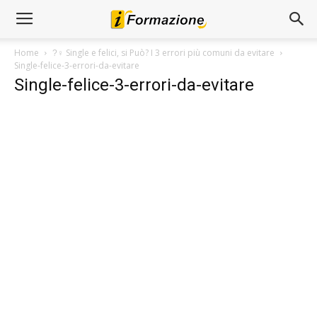
Home
?‍♀ Single e felici, si Può? I 3 errori più comuni da evitare
Single-felice-3-errori-da-evitare
Single-felice-3-errori-da-evitare