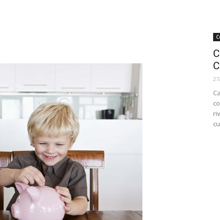
C
C
C
27
Ca
co
ri
cu