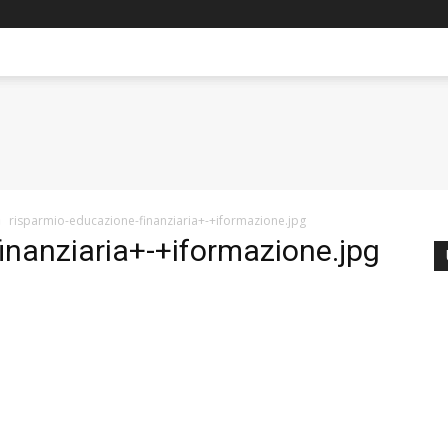
risparmio-educazione-finanziaria+-+iformazione.jpg
inanziaria+-+iformazione.jpg