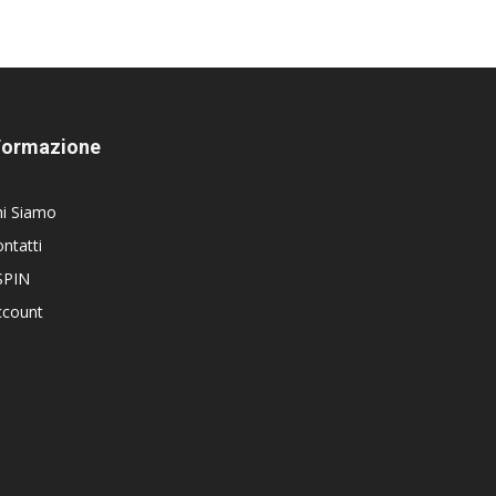
Formazione
hi Siamo
ntatti
SPIN
ccount