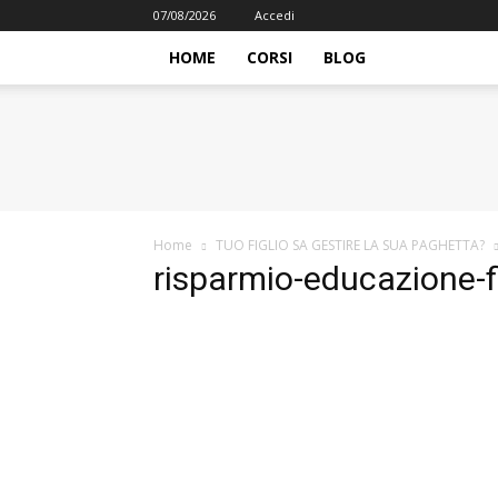
07/08/2026
Accedi
HOME
CORSI
BLOG
iFormazione
Home
TUO FIGLIO SA GESTIRE LA SUA PAGHETTA?
risparmio-educazione-f