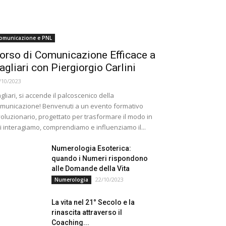
omunicazione e PNL
orso di Comunicazione Efficace a
agliari con Piergiorgio Carlini
/10/2023
gliari, si accende il palcoscenico della
municazione! Benvenuti a un evento formativo
voluzionario, progettato per trasformare il modo in
i interagiamo, comprendiamo e influenziamo il...
Numerologia Esoterica:
quando i Numeri rispondono
alle Domande della Vita
22/10/2023
Numerologia
La vita nel 21° Secolo e la
rinascita attraverso il
Coaching...