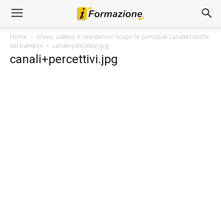
Home
Visivo, uditivo o cinestetico? Scopri le principali caratteristiche
nei bambini
canali+percettivi.jpg
canali+percettivi.jpg