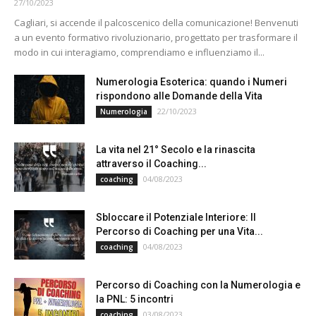
27/10/2023
Cagliari, si accende il palcoscenico della comunicazione! Benvenuti
a un evento formativo rivoluzionario, progettato per trasformare il
modo in cui interagiamo, comprendiamo e influenziamo il...
Numerologia Esoterica: quando i Numeri
rispondono alle Domande della Vita
22/10/2023
Numerologia
La vita nel 21° Secolo e la rinascita
attraverso il Coaching...
04/08/2023
coaching
Sbloccare il Potenziale Interiore: Il
Percorso di Coaching per una Vita...
04/08/2023
coaching
Percorso di Coaching con la Numerologia e
la PNL: 5 incontri
03/08/2023
coaching