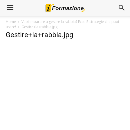
Home
Vuoi imparare a gestire la rabbia? Ecco 5 strategie che puoi
usare!
Gestire+la+rabbia.jpg
Gestire+la+rabbia.jpg