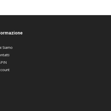
Formazione
hi Siamo
ntatti
SPIN
ccount