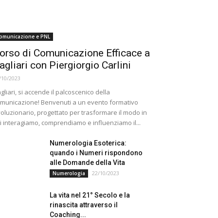
omunicazione e PNL
orso di Comunicazione Efficace a
agliari con Piergiorgio Carlini
/10/2023
gliari, si accende il palcoscenico della
municazione! Benvenuti a un evento formativo
voluzionario, progettato per trasformare il modo in
i interagiamo, comprendiamo e influenziamo il...
Numerologia Esoterica:
quando i Numeri rispondono
alle Domande della Vita
22/10/2023
Numerologia
La vita nel 21° Secolo e la
rinascita attraverso il
Coaching...