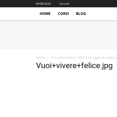
09/08/2026
Accedi
HOME
CORSI
BLOG
iFormazione
Home
Vuoi vivere felice? Abbi il coraggio di cambia
Vuoi+vivere+felice.jpg