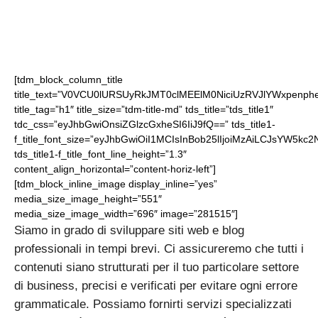
[tdm_block_column_title
title_text=”V0VCU0lURSUyRkJMT0clMEElM0NiciUzRVJlYWxpenph
title_tag=”h1″ title_size=”tdm-title-md” tds_title=”tds_title1″
tdc_css=”eyJhbGwiOnsiZGlzcGxheSI6IiJ9fQ==” tds_title1-
f_title_font_size=”eyJhbGwiOiI1MCIsInBob25lIjoiMzAiLCJsYW5kc
tds_title1-f_title_font_line_height=”1.3″
content_align_horizontal=”content-horiz-left”]
[tdm_block_inline_image display_inline=”yes”
media_size_image_height=”551″
media_size_image_width=”696″ image=”281515″]
Siamo in grado di sviluppare siti web e blog
professionali in tempi brevi. Ci assicureremo che tutti i
contenuti siano strutturati per il tuo particolare settore
di business, precisi e verificati per evitare ogni errore
grammaticale. Possiamo fornirti servizi specializzati