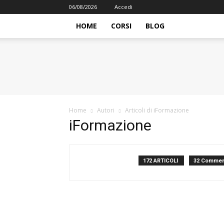
06/08/2026
Accedi
HOME
CORSI
BLOG
iFormazione
Home
Autori
Articoli di iFormazione
iFormazione
172 ARTICOLI
32 Commen