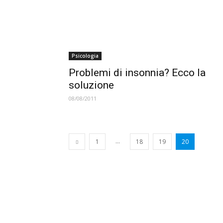
Psicologia
Problemi di insonnia? Ecco la
soluzione
08/08/2011
...
1
18
19
20