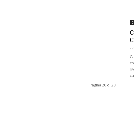
C
C
C
27
Ca
co
ri
cu
Pagina 20 di 20