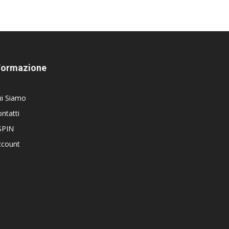
Formazione
hi Siamo
ntatti
SPIN
ccount