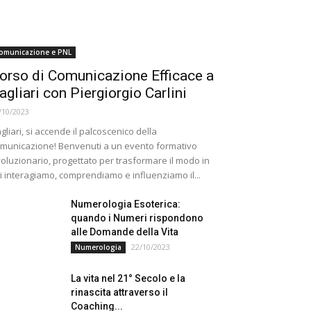
omunicazione e PNL
orso di Comunicazione Efficace a
agliari con Piergiorgio Carlini
/10/2023
gliari, si accende il palcoscenico della
municazione! Benvenuti a un evento formativo
voluzionario, progettato per trasformare il modo in
i interagiamo, comprendiamo e influenziamo il...
Numerologia Esoterica:
quando i Numeri rispondono
alle Domande della Vita
22/10/2023
Numerologia
La vita nel 21° Secolo e la
rinascita attraverso il
Coaching...