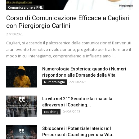
Comunicazione e PNL
Corso di Comunicazione Efficace a Cagliari
con Piergiorgio Carlini
27/10/2023
Cagliari, si accende il palcoscenico della comunicazione! Benvenuti
a un evento formativo rivoluzionario, progettato per trasformare il
modo in cui interagiamo, comprendiamo e influenziamo il...
Numerologia Esoterica: quando i Numeri
rispondono alle Domande della Vita
22/10/2023
Numerologia
La vita nel 21° Secolo e la rinascita
attraverso il Coaching...
04/08/2023
coaching
Sbloccare il Potenziale Interiore: Il
Percorso di Coaching per una Vita...