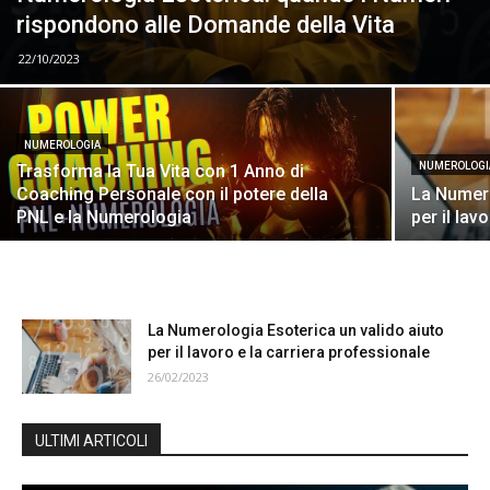
rispondono alle Domande della Vita
22/10/2023
NUMEROLOGIA
NUMEROLOGI
Trasforma la Tua Vita con 1 Anno di
Coaching Personale con il potere della
La Numero
PNL e la Numerologia
per il lav
La Numerologia Esoterica un valido aiuto
per il lavoro e la carriera professionale
26/02/2023
ULTIMI ARTICOLI