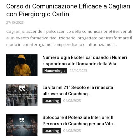
Corso di Comunicazione Efficace a Cagliari
con Piergiorgio Carlini
27/10/2023
Cagliari, si accende il palcoscenico della comunicazione! Benvenuti
a un evento formativo rivoluzionario, progettato per trasformare il
modo in cui interagiamo, comprendiamo e influenziamo il...
Numerologia Esoterica: quando i Numeri
rispondono alle Domande della Vita
22/10/2023
Numerologia
La vita nel 21° Secolo e la rinascita
attraverso il Coaching...
04/08/2023
coaching
Sbloccare il Potenziale Interiore: Il
Percorso di Coaching per una Vita...
04/08/2023
coaching