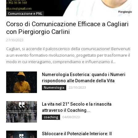
Comunicazione e PNL
Corso di Comunicazione Efficace a Cagliari
con Piergiorgio Carlini
27/10/2023
Cagliari, si accende il palcoscenico della comunicazione! Benvenuti
a un evento formativo rivoluzionario, progettato per trasformare il
modo in cui interagiamo, comprendiamo e influenziamo il...
Numerologia Esoterica: quando i Numeri
rispondono alle Domande della Vita
22/10/2023
Numerologia
La vita nel 21° Secolo e la rinascita
attraverso il Coaching...
04/08/2023
coaching
Sbloccare il Potenziale Interiore: Il