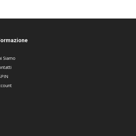
Formazione
hi Siamo
ntatti
SPIN
ccount