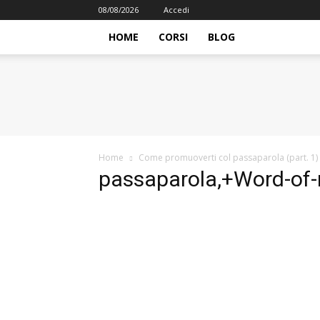
08/08/2026
Accedi
HOME
CORSI
BLOG
iFormazione
Home
Come promuoverti col passaparola (part. 1)
passaparola,+Word-of-