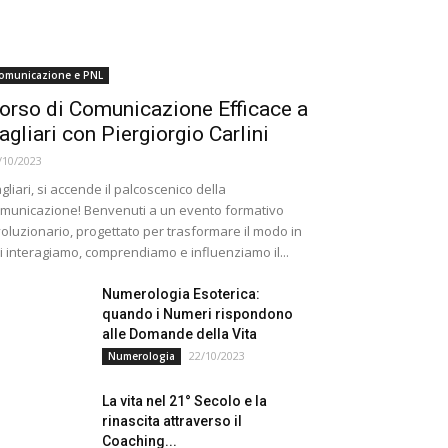
omunicazione e PNL
orso di Comunicazione Efficace a
agliari con Piergiorgio Carlini
/10/2023
gliari, si accende il palcoscenico della
municazione! Benvenuti a un evento formativo
voluzionario, progettato per trasformare il modo in
i interagiamo, comprendiamo e influenziamo il...
Numerologia Esoterica:
quando i Numeri rispondono
alle Domande della Vita
22/10/2023
Numerologia
La vita nel 21° Secolo e la
rinascita attraverso il
Coaching...