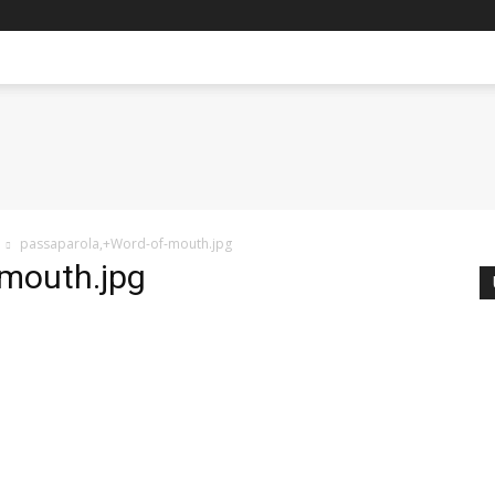
passaparola,+Word-of-mouth.jpg
mouth.jpg