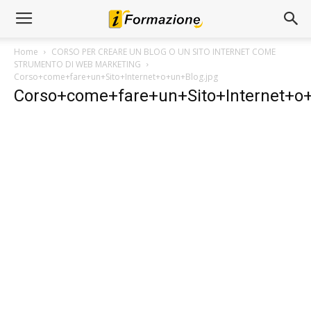
Home
CORSO PER CREARE UN BLOG O UN SITO INTERNET COME
STRUMENTO DI WEB MARKETING
Corso+come+fare+un+Sito+Internet+o+un+Blog.jpg
Corso+come+fare+un+Sito+Internet+o+