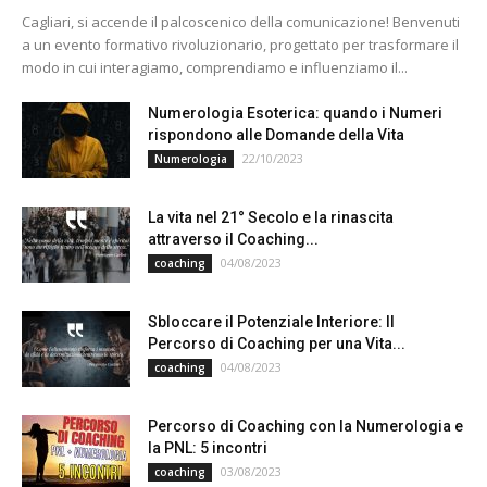
Cagliari, si accende il palcoscenico della comunicazione! Benvenuti
a un evento formativo rivoluzionario, progettato per trasformare il
modo in cui interagiamo, comprendiamo e influenziamo il...
Numerologia Esoterica: quando i Numeri
rispondono alle Domande della Vita
22/10/2023
Numerologia
La vita nel 21° Secolo e la rinascita
attraverso il Coaching...
04/08/2023
coaching
Sbloccare il Potenziale Interiore: Il
Percorso di Coaching per una Vita...
04/08/2023
coaching
Percorso di Coaching con la Numerologia e
la PNL: 5 incontri
03/08/2023
coaching