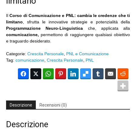
limitano
Il
Corso di Comunicazione e PNL: cambia le credenze che ti
limitano
, sfrutta le innovative strategie e potenzialità della
Programmazione Neuro-Linguistica
che, applicata alla
comunicazione,
permettono di raggiungere qualsiasi obiettivo
e traguardo desiderato.
Categorie:
Crescita Personale
,
PNL e Comunicazione
Tag:
comunicazione
,
Crescita Personale
,
PNL
Facebook
Twitter
WhatsApp
Pinterest
LinkedIn
Del
Tumblr
Email
Red
Descrizione
Recensioni (0)
Descrizione