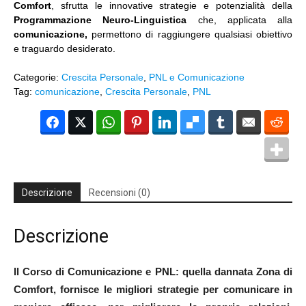
Comfort
, sfrutta le innovative strategie e potenzialità della
Programmazione Neuro-Linguistica
che, applicata alla
comunicazione,
permettono di raggiungere qualsiasi obiettivo
e traguardo desiderato.
Categorie:
Crescita Personale
,
PNL e Comunicazione
Tag:
comunicazione
,
Crescita Personale
,
PNL
Facebook
Twitter
WhatsApp
Pinterest
LinkedIn
Del
Tumblr
Email
Red
Descrizione
Recensioni (0)
Descrizione
Il Corso di Comunicazione e PNL: quella dannata Zona di
Comfort, fornisce le migliori strategie per comunicare in