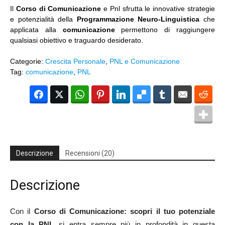
5.00
su 5
Il
Corso di Comunicazione
e Pnl sfrutta le innovative strategie
su base
di
e potenzialità della
Programmazione Neuro-Linguistica
che
recensioni
applicata alla
comunicazione
permettono di raggiungere
qualsiasi obiettivo e traguardo desiderato.
Categorie:
Crescita Personale
,
PNL e Comunicazione
Tag:
comunicazione
,
PNL
Facebook
Twitter
WhatsApp
Pinterest
LinkedIn
Del
Tumblr
Email
Red
Descrizione
Recensioni (20)
Descrizione
Con il
Corso di Comunicazione: scopri il tuo potenziale
con la PNL
si entra sempre più in profondità in questa