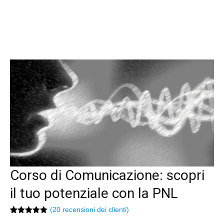
Corso di Comunicazione: scopri
il tuo potenziale con la PNL
(
20
recensioni dei clienti)
Valutato
20