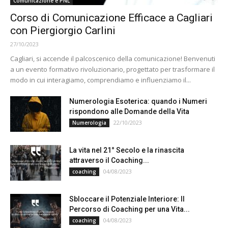
Comunicazione e PNL
Corso di Comunicazione Efficace a Cagliari
con Piergiorgio Carlini
27/10/2023
Cagliari, si accende il palcoscenico della comunicazione! Benvenuti
a un evento formativo rivoluzionario, progettato per trasformare il
modo in cui interagiamo, comprendiamo e influenziamo il...
Numerologia Esoterica: quando i Numeri
rispondono alle Domande della Vita
22/10/2023
Numerologia
La vita nel 21° Secolo e la rinascita
attraverso il Coaching...
04/08/2023
coaching
Sbloccare il Potenziale Interiore: Il
Percorso di Coaching per una Vita...
04/08/2023
coaching