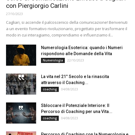
con Piergiorgio Carlini
27/10/2023
Cagliari, si accende il palcoscenico della comunicazione! Benvenuti
a un evento formativo rivoluzionario, progettato per trasformare il
modo in cui interagiamo, comprendiamo e influenziamo il...
Numerologia Esoterica: quando i Numeri
rispondono alle Domande della Vita
22/10/2023
Numerologia
La vita nel 21° Secolo e la rinascita
attraverso il Coaching...
04/08/2023
coaching
Sbloccare il Potenziale Interiore: Il
Percorso di Coaching per una Vita...
04/08/2023
coaching
Percorso di Coaching con la Numerologia e