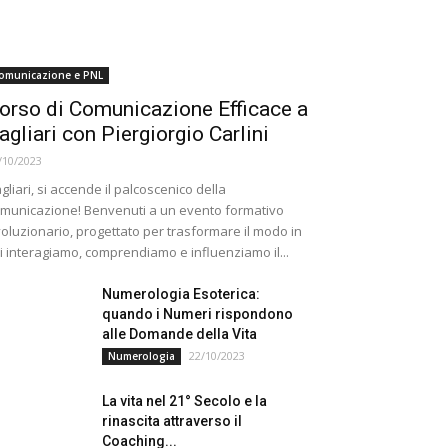
omunicazione e PNL
orso di Comunicazione Efficace a
agliari con Piergiorgio Carlini
/10/2023
gliari, si accende il palcoscenico della
municazione! Benvenuti a un evento formativo
voluzionario, progettato per trasformare il modo in
i interagiamo, comprendiamo e influenziamo il...
Numerologia Esoterica:
quando i Numeri rispondono
alle Domande della Vita
22/10/2023
Numerologia
La vita nel 21° Secolo e la
rinascita attraverso il
Coaching...