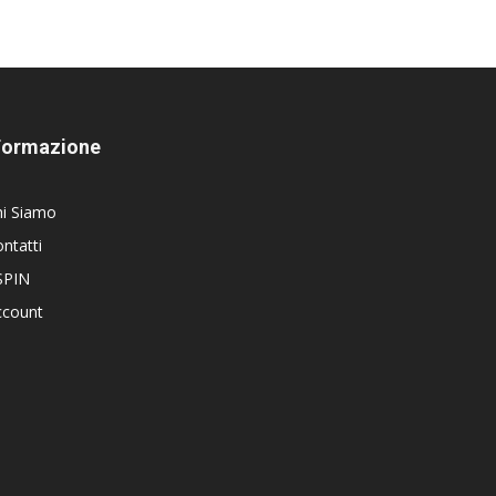
Formazione
hi Siamo
ntatti
SPIN
ccount