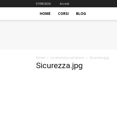
07/08/2026
Accedi
HOME
CORSI
BLOG
iFormazione
Home
La sicurezza sul lavoro
Sicurezza.jpg
Sicurezza.jpg