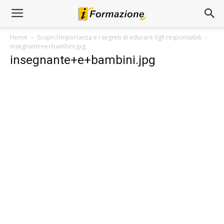
Home
Scopri l’importanza e i segreti di educare figli responsabili
insegnante+e+bambini.jpg
insegnante+e+bambini.jpg