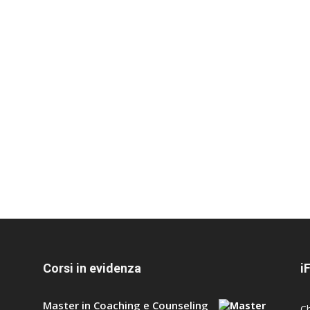
Corsi in evidenza
i
Master in Coaching e Counseling
C