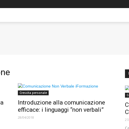
one
Crescita personale
C
 a
Introduzione alla comunicazione
C
efficace: i linguaggi “non verbali”
C
28/04/2018
27
Ca