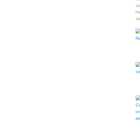
co
ri
cu