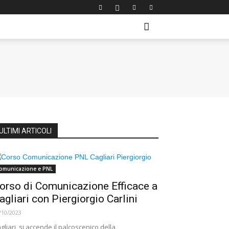
ULTIMI ARTICOLI
omunicazione e PNL
orso di Comunicazione Efficace a
agliari con Piergiorgio Carlini
/10/2023
gliari, si accende il palcoscenico della