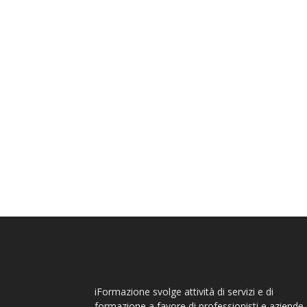
iFormazione svolge attività di servizi e di
formazione a favore di professionisti e aziende,