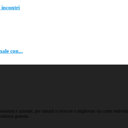
 incontri
ale con...
essionisti e aziende, per aiutarli a crescere e migliorare sia come indiv
sulenza gratuita