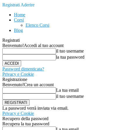
Registrati
Aderire
Home
Corsi
Elenco Corsi
Blog
Registrati
Benvenuto!
Accedi al tuo account
il tuo username
la tua password
Password dimenticata?
Privacy e Cookie
Registrazione
Benvenuto!
Crea un account
La tua email
il tuo username
La password verrà inviata via email.
Privacy e Cookie
Recupero della password
Recupera la tua password
La tua email