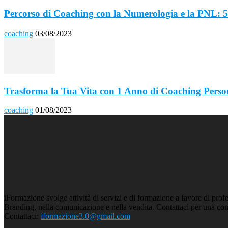
Percorso di Coaching con la Numerologia e la PNL: 5
coaching
03/08/2023
Trasforma la Tua Vita con 1 Anno di Coaching Person
coaching
01/08/2023
iFormazione svolge attività di servizi e di formazione a favore di prof
Branding, nella comunicazione e nella vendita. Contattaci per una con
Contattaci:
iformazione3.0@gmail.com