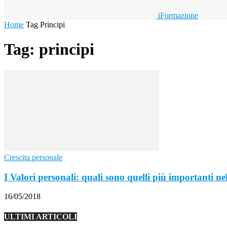
iFormazione
Home
Tag
Principi
Tag: principi
Crescita personale
I Valori personali: quali sono quelli più importanti ne
16/05/2018
ULTIMI ARTICOLI